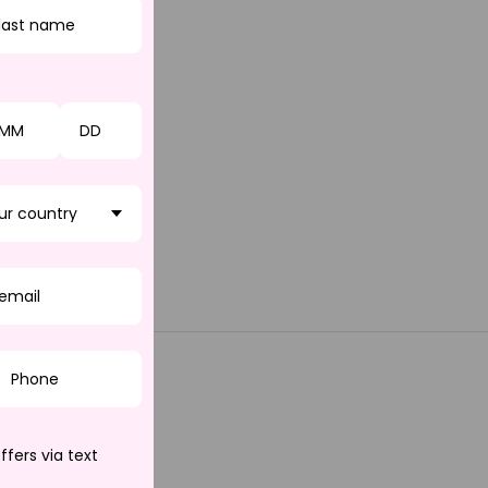
ur country
LES
ffers via text