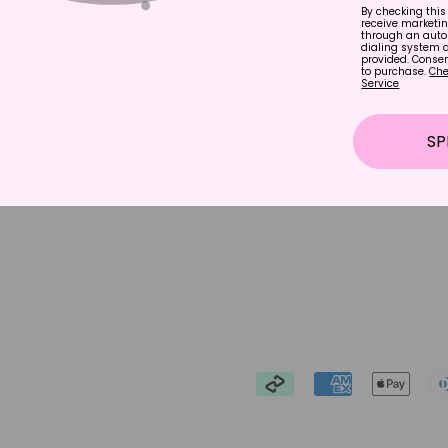
By checking this 
e entrega local sin contacto
receive marketi
through an auto
e envios
dialing system 
provided. Consen
to purchase.
Che
de Prevención COVID-19
Service
de reembolso
SP
e privacidad
de servicio