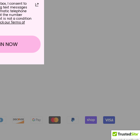
box, I consent to
ng text messages
matic telephone
at the number
t is not a condition
ck our Terms of
IN NOW