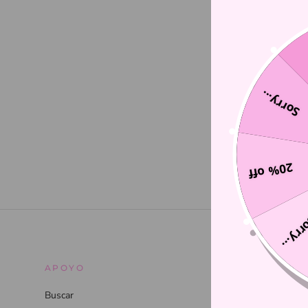
Sorry...
20% off
Sorry
APOYO
INFOR
Buscar
Subscript