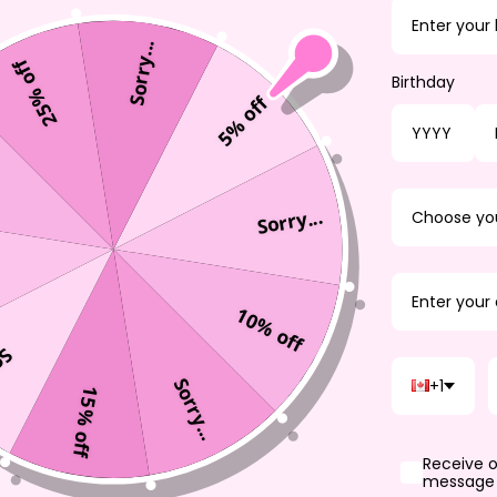
COMPRAR PRODUCTOS
Sorry...
25% off
Birthday
5% off
Sorry...
Choose yo
10% off
...
Sorry...
+1
15% off
MACIÓN
SEAMOS SOCIA
Receive o
ion Policy
message